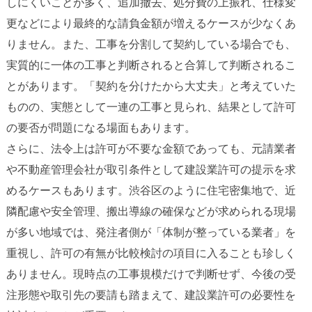
しにくいことが多く、追加撤去、処分費の上振れ、仕様変
更などにより最終的な請負金額が増えるケースが少なくあ
りません。また、工事を分割して契約している場合でも、
実質的に一体の工事と判断されると合算して判断されるこ
とがあります。「契約を分けたから大丈夫」と考えていた
ものの、実態として一連の工事と見られ、結果として許可
の要否が問題になる場面もあります。
さらに、法令上は許可が不要な金額であっても、元請業者
や不動産管理会社が取引条件として建設業許可の提示を求
めるケースもあります。渋谷区のように住宅密集地で、近
隣配慮や安全管理、搬出導線の確保などが求められる現場
が多い地域では、発注者側が「体制が整っている業者」を
重視し、許可の有無が比較検討の項目に入ることも珍しく
ありません。現時点の工事規模だけで判断せず、今後の受
注形態や取引先の要請も踏まえて、建設業許可の必要性を